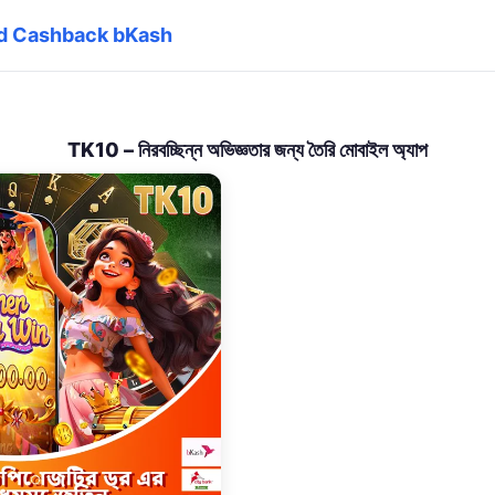
ted Cashback bKash
TK10 – নিরবচ্ছিন্ন অভিজ্ঞতার জন্য তৈরি মোবাইল অ্যাপ