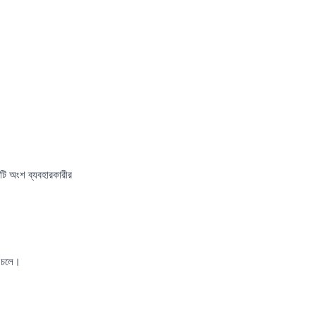
টি অংশ ব্যবহারকারীর
ে চলে।