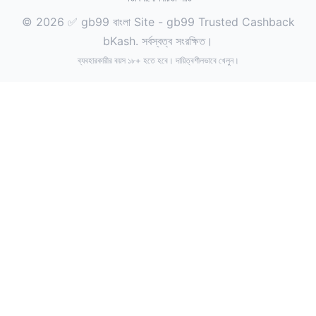
© 2026 ✅ gb99 বাংলা Site - gb99 Trusted Cashback
bKash. সর্বস্বত্ব সংরক্ষিত।
ব্যবহারকারীর বয়স ১৮+ হতে হবে। দায়িত্বশীলভাবে খেলুন।