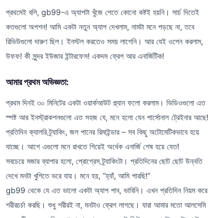
প্রথমেই বলি, gb99-এ অ্যাপটা খুঁজে পেতে কোনো কষ্টই হয়নি। সার্চ দিতেই
কতগুলো অপশন! আমি একটা নতুন অ্যাপ দেখলাম, নামটা মনে পড়ছে না, তবে
রিভিউগুলো দারুণ ছিল। ইনস্টল করতেও সময় লাগেনি। আর যেই ওপেন করলাম,
উফফ! কী সুন্দর ইউজার ইন্টারফেস! একদম ফ্রেশ আর এনার্জিটিক!
আমার প্রথম অভিজ্ঞতা:
প্রথম দিনই ৩০ মিনিটের একটা ওয়ার্কআউট প্ল্যান ফলো করলাম। ভিডিওগুলো এত
স্পষ্ট আর ইনস্ট্রাকশনগুলো এত সহজ যে, মনে হলো যেন পার্সোনাল ট্রেইনার আছে!
প্রতিদিন ক্যালরি ট্র্যাকিং, জল পানের রিমাইন্ডার – সব কিছু অটোমেটিকভাবে হয়ে
যাচ্ছে। আগে এগুলো মনে রাখতে গিয়েই অর্ধেক এনার্জি শেষ হয়ে যেত!
সবচেয়ে মজার ব্যাপার হলো, প্রোগ্রেস ট্র্যাকিংটা। প্রতিদিনের ছোট ছোট উন্নতি
দেখে মনটা খুশিতে ভরে যায়। মনে হয়, “হ্যাঁ, আমি পারছি!”
gb99 থেকে যে এত ভালো একটা অ্যাপ পাব, ভাবিনি। এখন প্রতিদিন নিয়ম করে
শরীরচর্চা করছি। শুধু শরীরই না, মনটাও ফ্রেশ লাগছে। যারা আমার মতো আলসেমি