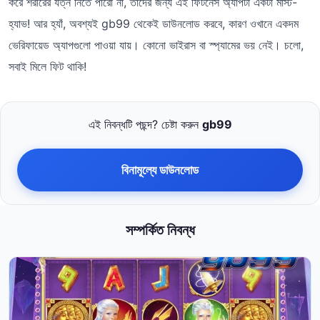
করে শরীরের যত্ন নিতে পারো না, তাদের জন্য এই ফিটনেস অ্যাপটা একটা মাস্ট-
হ্যাভ! আর হ্যাঁ, অবশ্যই gb99 থেকেই ডাউনলোড করবে, কারণ ওখানে একদম
ভেরিফায়েড অ্যাপগুলো পাওয়া যায়। কোনো ভাইরাস বা স্প্যামের ভয় নেই। চলো,
সবাই মিলে ফিট থাকি!
এই নিবন্ধটি পছন্দ? চেষ্টা করুন
gb99
বিনামূল্যে ডাউনলোড
সম্পর্কিত নিবন্ধ